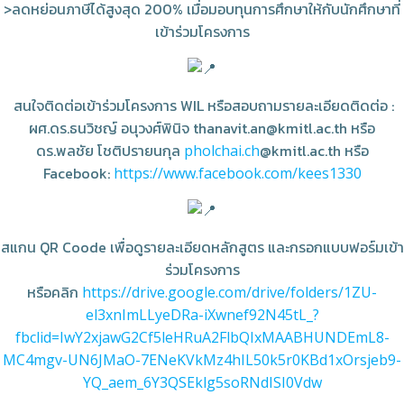
>ลดหย่อนภาษีได้สูงสุด 200% เมื่อมอบทุนการศึกษาให้กับนักศึกษาที่
เข้าร่วมโครงการ
สนใจติดต่อเข้าร่วมโครงการ WIL หรือสอบถามรายละเอียดติดต่อ :
ผศ.ดร.ธนวิชญ์ อนุวงศ์พินิจ thanavit.an@kmitl.ac.th หรือ
ดร.พลชัย โชติปรายนกุล
@kmitl.ac.th หรือ
pholchai.ch
Facebook:
https://www.facebook.com/kees1330
สแกน QR Coode เพื่อดูรายละเอียดหลักสูตร และกรอกแบบฟอร์มเข้า
ร่วมโครงการ
หรือคลิก
https://drive.google.com/drive/folders/1ZU-
el3xnImLLyeDRa-iXwnef92N45tL_?
fbclid=IwY2xjawG2Cf5leHRuA2FlbQIxMAABHUNDEmL8-
MC4mgv-UN6JMaO-7ENeKVkMz4hIL50k5r0KBd1xOrsjeb9-
YQ_aem_6Y3QSEklg5soRNdISI0Vdw